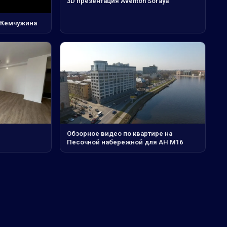
3D презентация Aventon Soraya
 Жемчужина
Обзорное видео по квартире на
Песочной набережной для АН М16