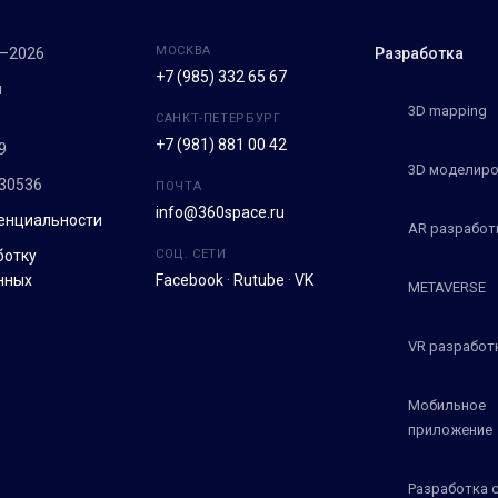
МОСКВА
7–2026
Разработка
+7 (985) 332 65 67
м
3D mapping
САНКТ-ПЕТЕРБУРГ
+7 (981) 881 00 42
9
3D моделиро
30536
ПОЧТА
info@360space.ru
енциальности
AR разработ
ботку
СОЦ. СЕТИ
нных
Facebook
·
Rutube
·
VK
METAVERSE
VR разработ
Мобильное
приложение
Разработка 