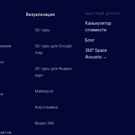
БЫСТРЫЙ ДОСТУП
Визуализация
Калькулятор
стоимости
3D туры
Блог
вание
3D туры для Google
360° Space
map
Acoustic →
ка
3D туры для Яндекс
карт
Matterport
ка
Аэросъемка
Видео 360
сайтов