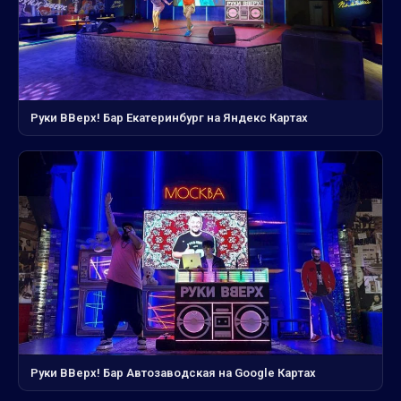
Руки ВВерх! Бар Екатеринбург на Яндекс Картах
Руки ВВерх! Бар Автозаводская на Google Картах