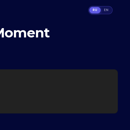
RU
EN
 Moment