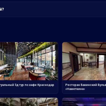
й?
туальный 3д тур по кафе Краснодар
Ресторан Бакинский Буль
«Наметкина»