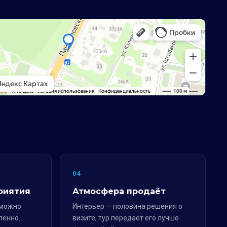
04
риятия
Атмосфера продаёт
 можно
Интерьер — половина решения о
лённо.
визите; тур передаёт его лучше