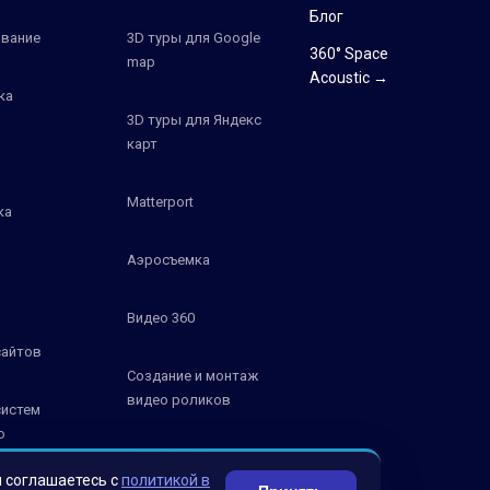
Блог
вание
3D туры для Google
360° Space
map
Acoustic →
ка
3D туры для Яндекс
карт
Matterport
ка
Аэросъемка
Видео 360
сайтов
Создание и монтаж
видео роликов
систем
о
К
Фотосъемка
ы соглашаетесь с
политикой в