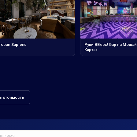
торан Sapiens
Руки ВВерх! Бар на Можай
Картах
ь стоимость