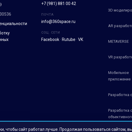
+7 (981) 881 00 42
9
3D моделиро
30536
ПОЧТА
info@360space.ru
енциальности
AR разработ
ботку
СОЦ. СЕТИ
нных
Facebook
·
Rutube
·
VK
METAVERSE
VR разработ
Мобильное
приложение
Разработка 
Разработка 
объективног
контроля СО
ки, чтобы сайт работал лучше. Продолжая пользоваться сайтом, в