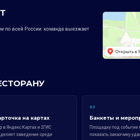
Т
ем по всей России: команда выезжает
РЕСТОРАНУ
2
03
арточка на картах
Банкеты и мероп
р в Яндекс.Картах и 2ГИС
Площадку под событие
деляет заведение среди
показать заказчику уда