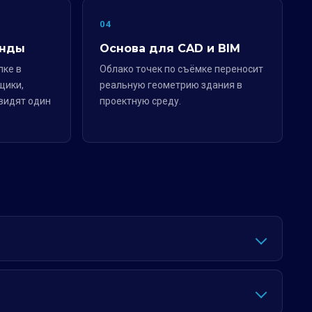
04
анды
Основа для CAD и BIM
лке в
Облако точек по съёмке переносит
щики,
реальную геометрию здания в
видят один
проектную среду.