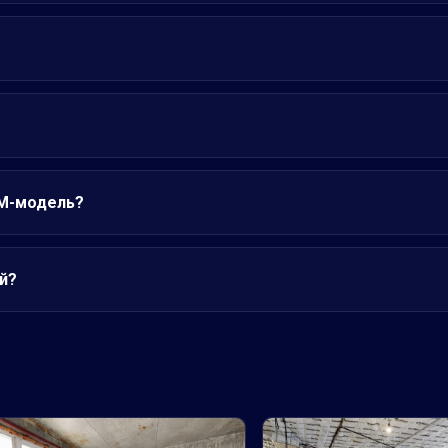
IM-модель?
й?