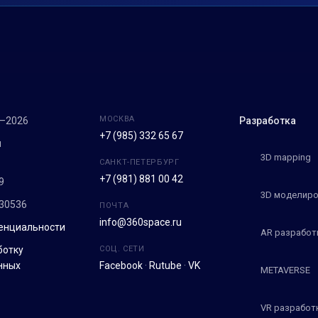
МОСКВА
7–2026
Разработка
+7 (985) 332 65 67
м
3D mapping
САНКТ-ПЕТЕРБУРГ
+7 (981) 881 00 42
9
3D моделиро
30536
ПОЧТА
info@360space.ru
енциальности
AR разработ
ботку
СОЦ. СЕТИ
нных
Facebook
·
Rutube
·
VK
METAVERSE
VR разработ