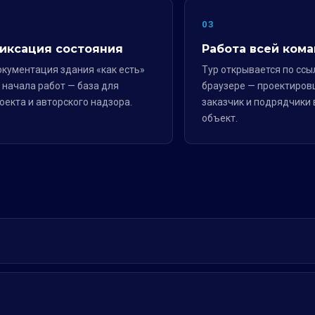
2
03
иксация состояния
Работа всей ком
кументация здания «как есть»
Тур открывается по ссы
 начала работ — база для
браузере — проектиров
оекта и авторского надзора.
заказчик и подрядчики 
объект.