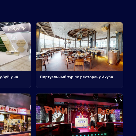
 SyPly на
Виртуальный тур по ресторану Икура