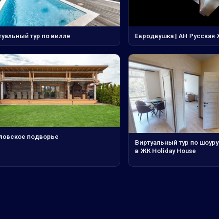
туальный тур по вилле
Евродвушка | АН Русская
ловское подворье
Виртуальный тур по шоур
в ЖК Holiday House