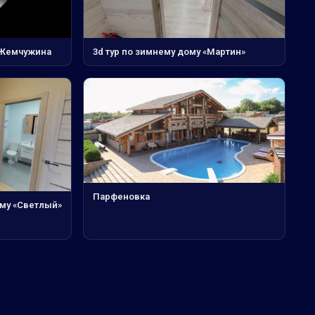
 Жемчужина
3d тур по зимнему дому «Мартин»
Парфеновка
уму «Светлый»