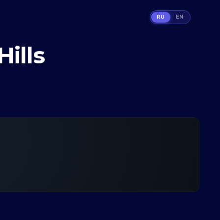
RU
EN
ills