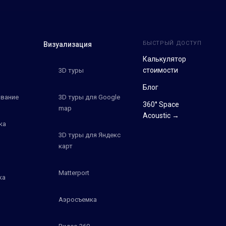
БЫСТРЫЙ ДОСТУП
Визуализация
Калькулятор
стоимости
3D туры
Блог
вание
3D туры для Google
360° Space
map
Acoustic →
ка
3D туры для Яндекс
карт
Matterport
ка
Аэросъемка