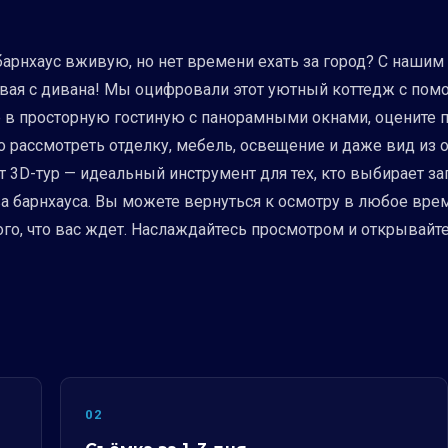
рнхаус вживую, но нет времени ехать за город? С нашим 3D
авая с дивана! Мы оцифровали этот уютный коттедж с помо
те в просторную гостиную с панорамными окнами, оцените п
 рассмотреть отделку, мебель, освещение и даже вид из о
т 3D-тур — идеальный инструмент для тех, кто выбирает 
барнхауса. Вы можете вернуться к осмотру в любое время
м того, что вас ждет. Наслаждайтесь просмотром и открыва
02