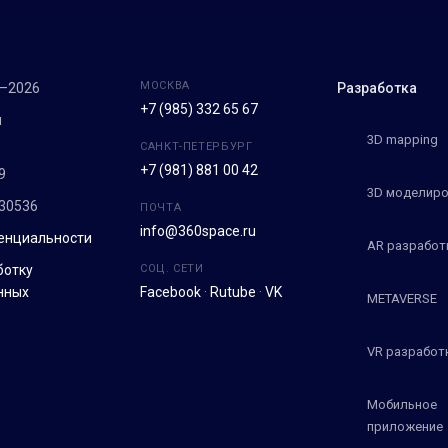
МОСКВА
7–2026
Разработка
+7 (985) 332 65 67
м
3D mapping
САНКТ-ПЕТЕРБУРГ
+7 (981) 881 00 42
9
3D моделиро
30536
ПОЧТА
info@360space.ru
енциальности
AR разработ
ботку
СОЦ. СЕТИ
нных
Facebook
·
Rutube
·
VK
METAVERSE
VR разработ
Мобильное
приложение