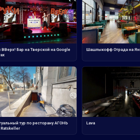
 ВВерх! Бар на Тверской на Google
Шашлыкофф Отрада на Ян
тах
туальный тур по ресторану АГОНЬ
Lava
Ratskeller