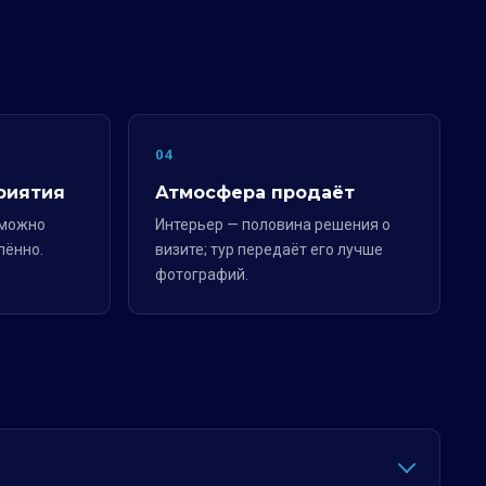
04
риятия
Атмосфера продаёт
 можно
Интерьер — половина решения о
лённо.
визите; тур передаёт его лучше
фотографий.