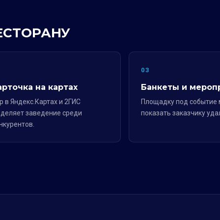
РЕСТОРАНУ
2
03
арточка на картах
Банкеты и мероп
р в Яндекс.Картах и 2ГИС
Площадку под событие
деляет заведение среди
показать заказчику уда
нкурентов.