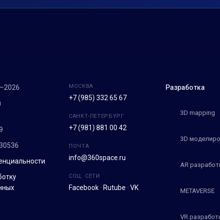
МОСКВА
7–2026
Разработка
+7 (985) 332 65 67
м
3D mapping
САНКТ-ПЕТЕРБУРГ
+7 (981) 881 00 42
9
3D моделиро
30536
ПОЧТА
info@360space.ru
енциальности
AR разработ
ботку
СОЦ. СЕТИ
нных
Facebook
·
Rutube
·
VK
METAVERSE
VR разработ