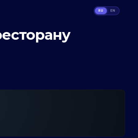
RU
EN
ресторану