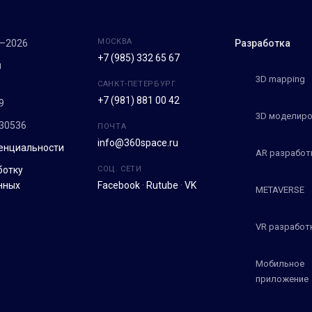
МОСКВА
7–2026
Разработка
+7 (985) 332 65 67
м
3D mapping
САНКТ-ПЕТЕРБУРГ
+7 (981) 881 00 42
9
3D моделиро
30536
ПОЧТА
info@360space.ru
енциальности
AR разработ
ботку
СОЦ. СЕТИ
нных
Facebook
·
Rutube
·
VK
METAVERSE
VR разработ
Мобильное
приложение