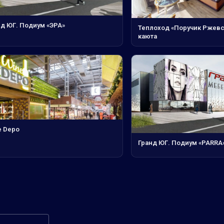
нд ЮГ. Подиум «ЭРА»
Теплоход «Поручик Ржевс
каюта
e Depo
Гранд ЮГ. Подиум «PARRA