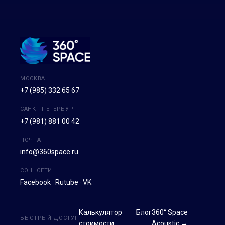
МОСКВА
+7 (985) 332 65 67
САНКТ-ПЕТЕРБУРГ
+7 (981) 881 00 42
ПОЧТА
info@360space.ru
СОЦ. СЕТИ
Facebook
·
Rutube
·
VK
Калькулятор
Блог
360° Space
БЫСТРЫЙ ДОСТУП
стоимости
Acoustic →