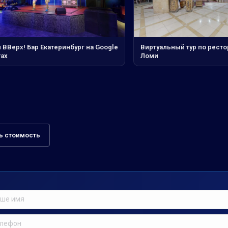
 ВВерх! Бар Екатеринбург на Google
Виртуальный тур по рест
тах
Ломи
ь стоимость