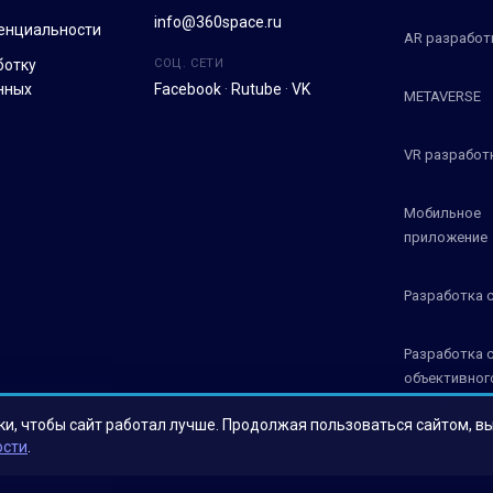
info@360space.ru
енциальности
AR разработ
ботку
СОЦ. СЕТИ
нных
Facebook
·
Rutube
·
VK
METAVERSE
VR разработ
Мобильное
приложение
Разработка 
Разработка 
объективног
контроля СО
ки, чтобы сайт работал лучше. Продолжая пользоваться сайтом, в
ости
.