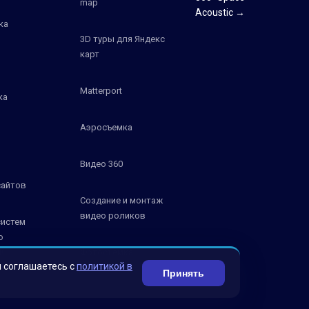
map
Acoustic →
ка
3D туры для Яндекс
карт
Matterport
ка
Аэросъемка
Видео 360
сайтов
Создание и монтаж
видео роликов
систем
о
К
Фотосъемка
ы соглашаетесь с
политикой в
Принять