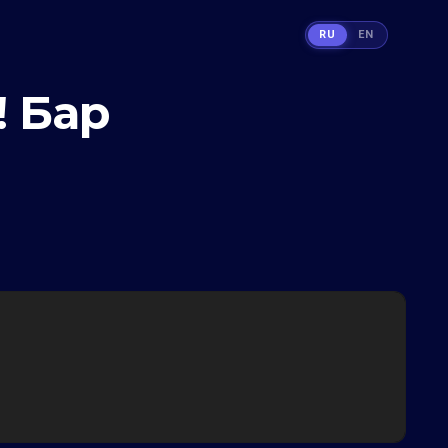
RU
EN
! Бар