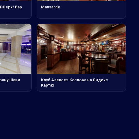
ВВерх! Бар
Mansarde
орану Шави
Клуб Алексея Козлова на Яндекс
Картах