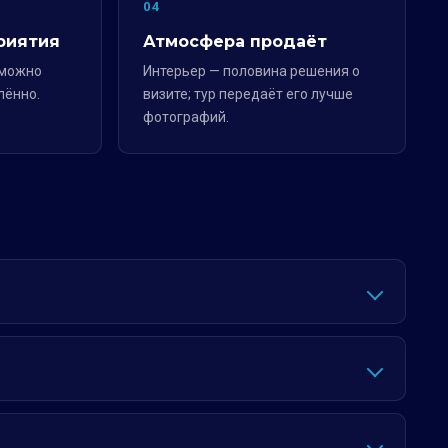
04
риятия
Атмосфера продаёт
 можно
Интерьер — половина решения о
лённо.
визите; тур передаёт его лучше
фотографий.