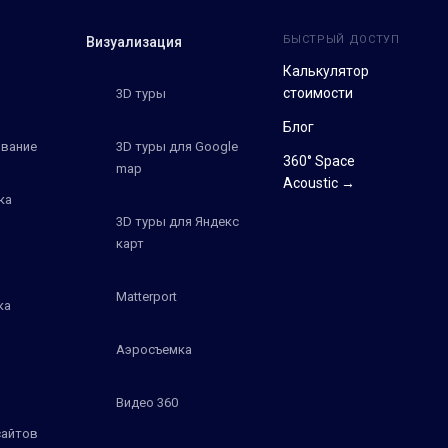
БЫСТРЫЙ ДОСТУП
Визуализация
Калькулятор
стоимости
3D туры
Блог
вание
3D туры для Google
360° Space
map
Acoustic →
ка
3D туры для Яндекс
карт
Matterport
ка
Аэросъемка
Видео 360
сайтов