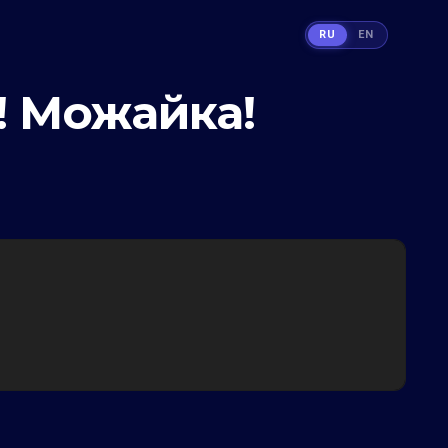
RU
EN
! Можайка!