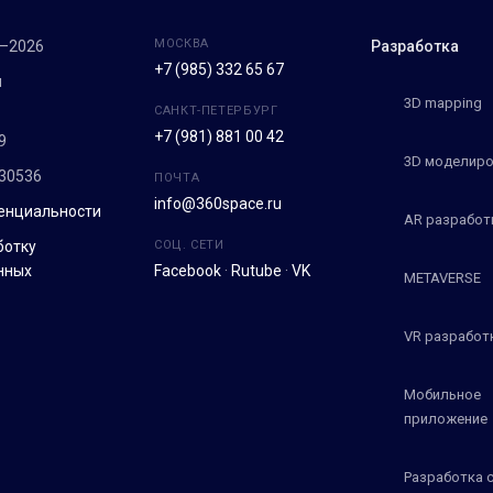
МОСКВА
7–2026
Разработка
+7 (985) 332 65 67
м
3D mapping
САНКТ-ПЕТЕРБУРГ
+7 (981) 881 00 42
9
3D моделиро
30536
ПОЧТА
info@360space.ru
енциальности
AR разработ
ботку
СОЦ. СЕТИ
нных
Facebook
·
Rutube
·
VK
METAVERSE
VR разработ
Мобильное
приложение
Разработка 