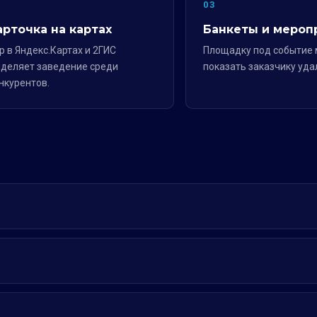
2
03
арточка на картах
Банкеты и мероп
р в Яндекс.Картах и 2ГИС
Площадку под событие
деляет заведение среди
показать заказчику уда
нкурентов.