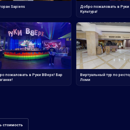
торан Sapiens
Добро пожаловать в Руки 
Культура!
ро пожаловать в Руки ВВерх! Бар
Виртуальный тур по рест
аганке!
Ломи
ь стоимость