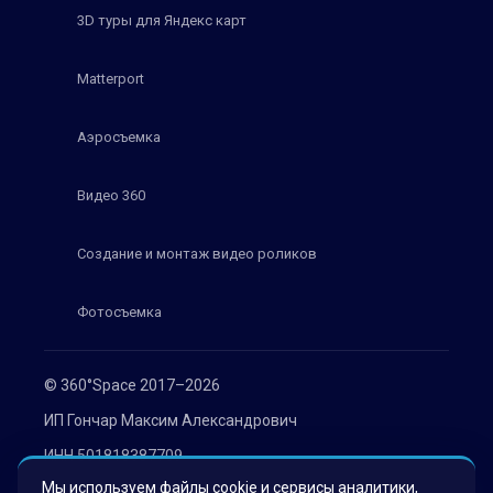
3D туры для Яндекс карт
Matterport
Аэросъемка
Видео 360
Создание и монтаж видео роликов
Фотосъемка
© 360°Space 2017–2026
ИП Гончар Максим Александрович
ИНН 501818387709
Мы используем файлы cookie и сервисы аналитики,
ОГРН 319508100030536