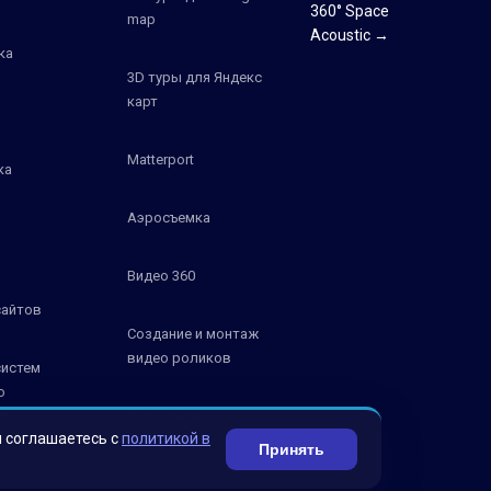
360° Space
map
Acoustic →
ка
3D туры для Яндекс
карт
Matterport
ка
Аэросъемка
Видео 360
сайтов
Создание и монтаж
видео роликов
систем
о
К
Фотосъемка
ы соглашаетесь с
политикой в
Принять