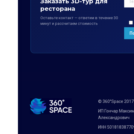
Заказать 3D-тур для
ресторана
Оставьте контакт — ответим в течение 30
минут и рассчитаем стоимость
© 360°Space 201
ИП Гончар Макси
Александрович
ИНН 50181838770