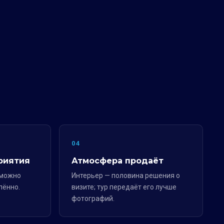
04
риятия
Атмосфера продаёт
 можно
Интерьер — половина решения о
лённо.
визите; тур передаёт его лучше
фотографий.