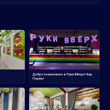
Добро пожаловать в Руки ВВерх! Бар
Пермь!