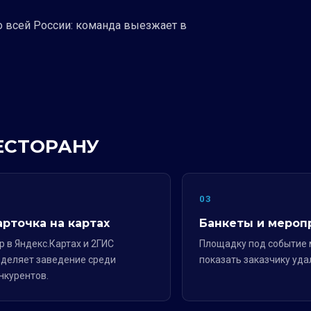
о всей России: команда выезжает в
РЕСТОРАНУ
2
03
арточка на картах
Банкеты и мероп
р в Яндекс.Картах и 2ГИС
Площадку под событие
деляет заведение среди
показать заказчику уда
нкурентов.