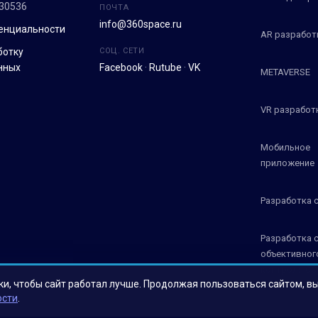
30536
ПОЧТА
info@360space.ru
енциальности
AR разработ
ботку
СОЦ. СЕТИ
нных
Facebook
·
Rutube
·
VK
METAVERSE
VR разработ
Мобильное
приложение
Разработка 
Разработка 
объективног
контроля СО
ки, чтобы сайт работал лучше. Продолжая пользоваться сайтом, в
ости
.