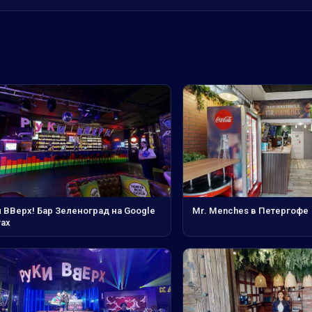
 ВВерх! Бар Зеленоград на Google
Mr. Menches в Петергофе
тах