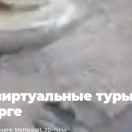
виртуальные тур
рге
рге: Matterport, 3D-туры,