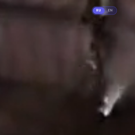
RU
EN