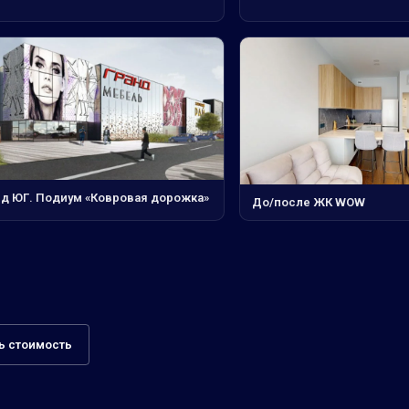
нд ЮГ. Подиум «Ковровая дорожка»
До/после ЖК WOW
ь стоимость