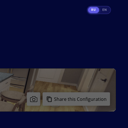
RU
EN