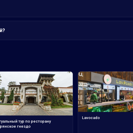
й?
Lavocado
туальный тур по ресторану
рянское гнездо