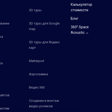
Калькулятор
стоимости
3D туры
Блог
вание
3D туры для Google
360° Space
map
Acoustic →
ка
3D туры для Яндекс
карт
Matterport
ка
Аэросъемка
Видео 360
сайтов
Создание и монтаж
видео роликов
систем