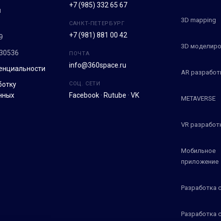
+7 (985) 332 65 67
м
3D mapping
САНКТ-ПЕТЕРБУРГ
+7 (981) 881 00 42
9
3D моделиро
30536
ПОЧТА
info@360space.ru
енциальности
AR разработ
ботку
СОЦ. СЕТИ
нных
Facebook
·
Rutube
·
VK
METAVERSE
VR разработ
Мобильное
приложение
Разработка 
Разработка 