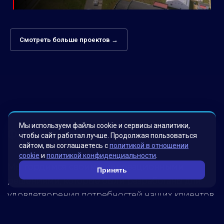
Смотреть больше проектов →
Мы используем файлы cookie и сервисы аналитики,
Факты о нас
чтобы сайт работал лучше. Продолжая пользоваться
сайтом, вы соглашаетесь с
политикой в отношении
cookie
и
политикой конфиденциальности
.
Мы гордимся своими инновационными
Принять
решениями, которые были разработаны для
удовлетворения потребностей наших клиентов.
Наша миссия – помогать бизнесу достигать
новых высот, используя передовые технологии.