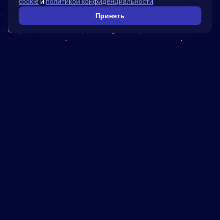
Наша миссия – помогать бизнесу достигать
cookie
и
политикой конфиденциальности
.
новых высот, используя передовые технологии.
Принять
Обратитесь к нам, чтобы узнать, как мы можем
помочь вашей компании достичь успеха!
5280
реализованных
проектов