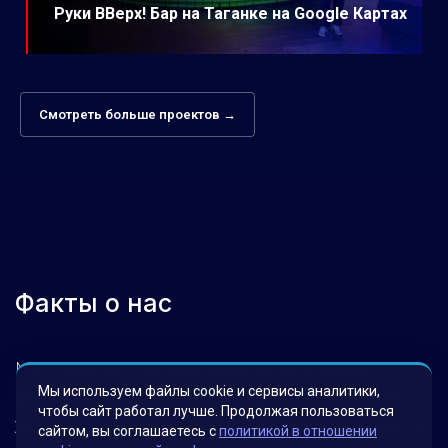
Руки ВВерх! Бар на Таганке на Google Картах
Смотреть больше проектов →
Факты о нас
Мы гордимся своими инновационными
Мы используем файлы cookie и сервисы аналитики,
решениями, которые были разработаны для
чтобы сайт работал лучше. Продолжая пользоваться
удовлетворения потребностей наших клиентов.
сайтом, вы соглашаетесь с
политикой в отношении