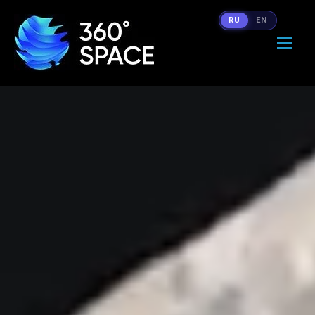
RU
EN