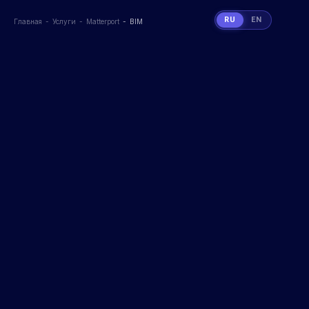
RU
EN
Главная
Услуги
Matterport
BIM
Вы здесь: