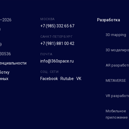
МОСКВА
7–2026
Разработка
+7 (985) 332 65 67
м
3D mapping
САНКТ-ПЕТЕРБУРГ
+7 (981) 881 00 42
9
3D моделиро
30536
ПОЧТА
info@360space.ru
енциальности
AR разработ
ботку
СОЦ. СЕТИ
нных
Facebook
·
Rutube
·
VK
METAVERSE
VR разработ
Мобильное
приложение