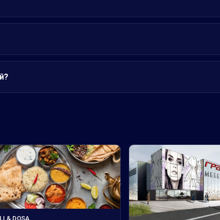
й?
LI & DOSA