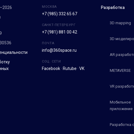
МОСКВА
7–2026
Разработка
+7 (985) 332 65 67
м
3D mapping
САНКТ-ПЕТЕРБУРГ
+7 (981) 881 00 42
9
3D моделиро
30536
ПОЧТА
info@360space.ru
енциальности
AR разработ
ботку
СОЦ. СЕТИ
нных
Facebook
·
Rutube
·
VK
METAVERSE
VR разработ
Мобильное
приложение
Разработка 