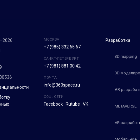
МОСКВА
7–2026
Разработка
+7 (985) 332 65 67
м
3D mapping
САНКТ-ПЕТЕРБУРГ
+7 (981) 881 00 42
9
3D моделиро
30536
ПОЧТА
info@360space.ru
енциальности
AR разработ
ботку
СОЦ. СЕТИ
нных
Facebook
·
Rutube
·
VK
METAVERSE
VR разработ
Мобильное