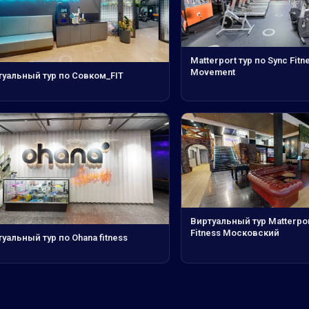
Matterport тур по Sync Fitn
Movement
туальный тур по Совком_FIT
Виртуальный тур Matterpor
Fitness Московский
уальный тур по Ohana fitness