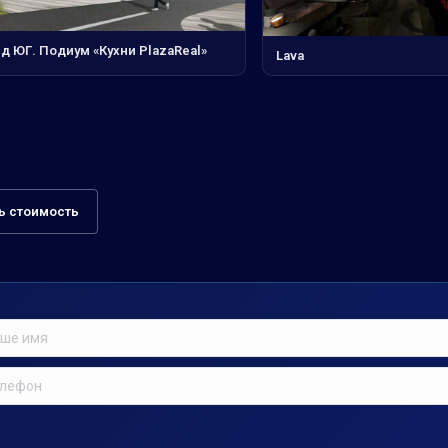
д ЮГ. Подиум «Кухни PlazaReal»
Lava
ь стоимость