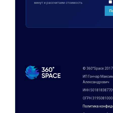
минут и рассчитаем стоимость
© 360°Space 201
ИП Гончар Макси
Александрович
ИНН 50181838770
ОГРН 3195081000
Политика конфид