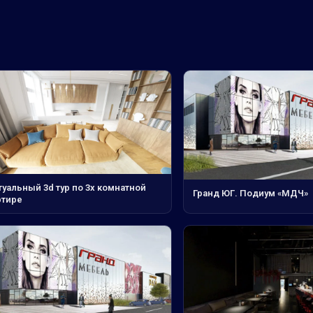
уальный 3d тур по 3х комнатной
Гранд ЮГ. Подиум «МДЧ»
ртире