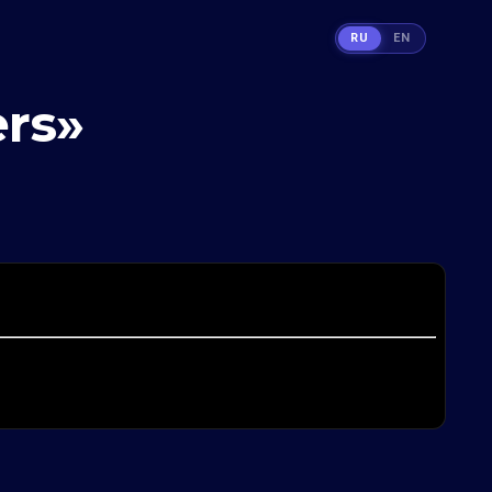
RU
EN
rs»