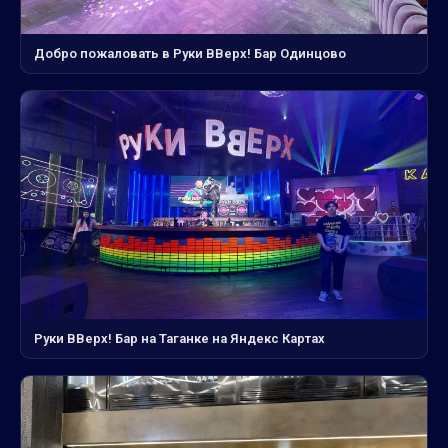
Добро пожаловать в Руки ВВерх! Бар Одинцово
Руки ВВерх! Бар на Таганке на Яндекс Картах