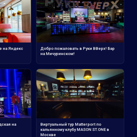
е на Яндекс
Добро пожаловать в Руки ВВерх! Бар
на Мичуринском!
дская на
Виртуальный тур Matterport по
кальянному клубу MASON ST.ONE в
Москве