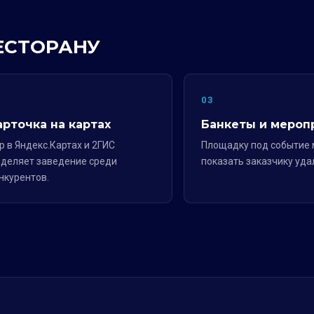
РЕСТОРАНУ
2
03
арточка на картах
Банкеты и мероп
р в Яндекс.Картах и 2ГИС
Площадку под событие
деляет заведение среди
показать заказчику уда
нкурентов.