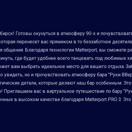
ирск! Готовы окунуться в атмосферу 90-х и почувствовать
торая перенесет вас прямиком в то беззаботное десятилет
ля общения. Благодаря технологии Matterport, вы сможете 
нуть, где будет удобнее всего танцевать под любимые хи
ожет вам выбрать идеальное место для вашего отдыха. З
 увидеть, но и прочувствовать атмосферу бара "Руки ВВерх
гические детали, которые делают наш бар особенным. Это
о! Приглашаем вас в виртуальное путешествие по бару "Ру
ные в высоком качестве благодаря Matterport PRO 3. Это 