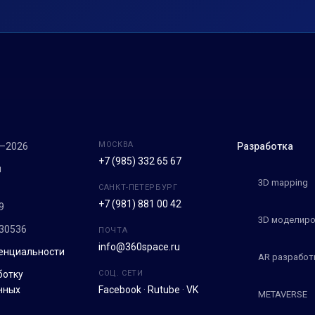
МОСКВА
7–2026
Разработка
+7 (985) 332 65 67
м
3D mapping
САНКТ-ПЕТЕРБУРГ
+7 (981) 881 00 42
9
3D моделиро
30536
ПОЧТА
info@360space.ru
енциальности
AR разработ
ботку
СОЦ. СЕТИ
нных
Facebook
·
Rutube
·
VK
METAVERSE