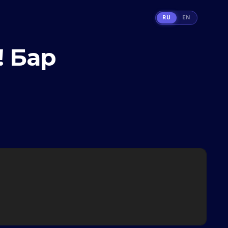
RU
EN
! Бар