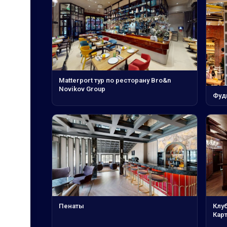
Matterport тур по ресторану Bro&n
Novikov Group
Фуд
Пенаты
Клу
Кар