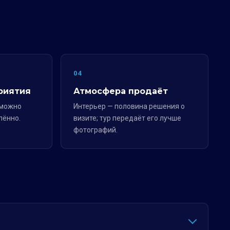
04
риятия
Атмосфера продаёт
 можно
Интерьер — половина решения о
лённо.
визите; тур передаёт его лучше
фотографий.