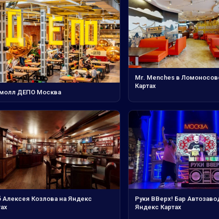
Mr. Menches в Ломоносов
Картах
молл ДЕПО Москва
б Алексея Козлова на Яндекс
Руки ВВерх! Бар Автозаво
тах
Яндекс Картах