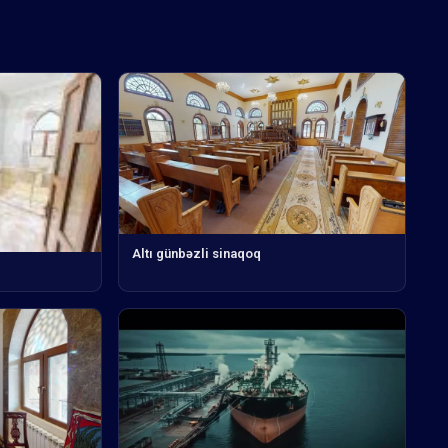
Altı günbəzli sinaqoq