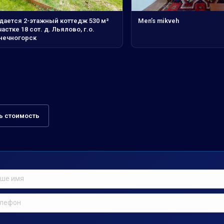
дается 2-этажный коттедж 530 м²
Men’s mikveh
частке 18 сот. д. Льялово, г.о.
нечногорск
ь стоимость