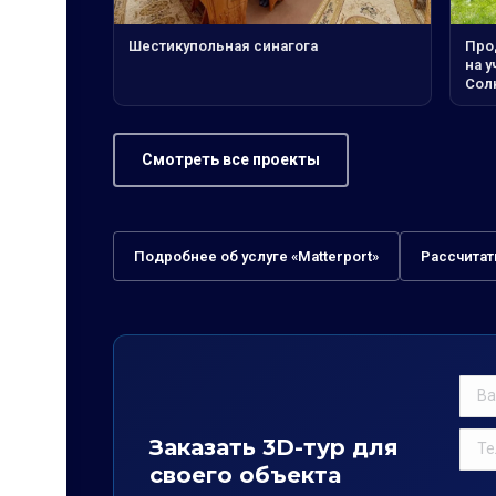
Шестикупольная синагога
Про
на у
Сол
Смотреть все проекты
Подробнее об услуге «Matterport»
Рассчитат
Заказать 3D-тур для
своего объекта