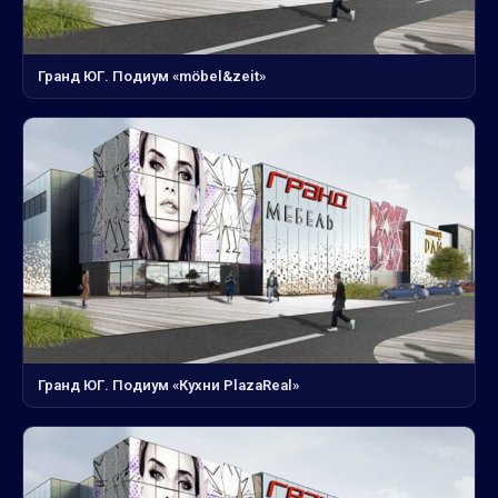
Гранд ЮГ. Подиум «möbel&zeit»
Гранд ЮГ. Подиум «Кухни PlazaReal»