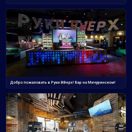
Добро пожаловать в Руки ВВерх! Бар на Мичуринском!