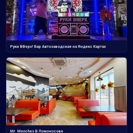
Руки ВВерх! Бар Автозаводская на Яндекс Картах
Mr. Menches В Ломоносове