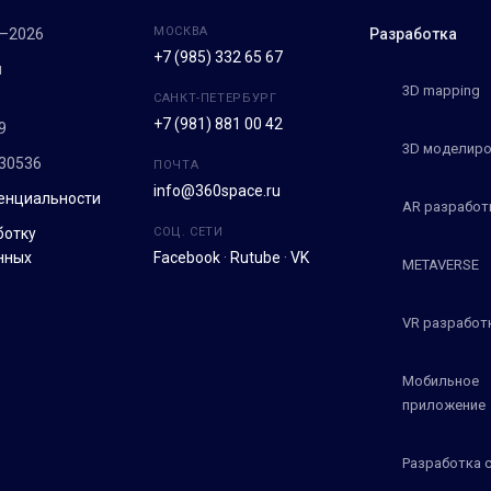
МОСКВА
7–2026
Разработка
+7 (985) 332 65 67
м
3D mapping
САНКТ-ПЕТЕРБУРГ
+7 (981) 881 00 42
9
3D моделиро
30536
ПОЧТА
info@360space.ru
енциальности
AR разработ
ботку
СОЦ. СЕТИ
нных
Facebook
·
Rutube
·
VK
METAVERSE
VR разработ
Мобильное
приложение
Разработка 