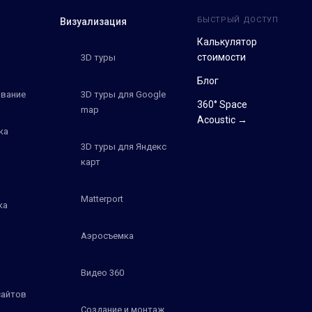
БЫСТРЫЙ ДОСТУП
Визуализация
Калькулятор
стоимости
3D туры
Блог
вание
3D туры для Google
360° Space
map
Acoustic →
ка
3D туры для Яндекс
карт
Matterport
ка
Аэросъемка
Видео 360
сайтов
Создание и монтаж