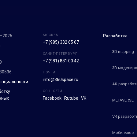
МОСКВА
7–2026
Разработка
+7 (985) 332 65 67
м
3D mapping
САНКТ-ПЕТЕРБУРГ
+7 (981) 881 00 42
9
3D моделиро
30536
ПОЧТА
info@360space.ru
енциальности
AR разработ
ботку
СОЦ. СЕТИ
нных
Facebook
·
Rutube
·
VK
METAVERSE
VR разработ
Мобильное