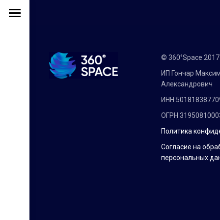
© 360°Space 201
ИП Гончар Макси
Александрович
ИНН 50181838770
ОГРН 3195081000
Политика конфид
Согласие на обра
персональных да