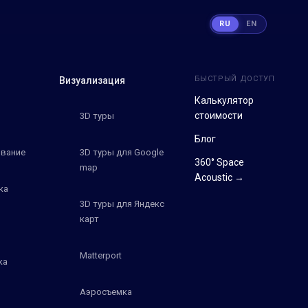
RU
EN
БЫСТРЫЙ ДОСТУП
Визуализация
Калькулятор
стоимости
3D туры
Блог
вание
3D туры для Google
360° Space
map
Acoustic →
ка
3D туры для Яндекс
карт
Matterport
ка
Аэросъемка